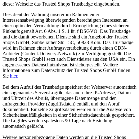
dieser Webseite das Trusted Shops Trustbadge eingebunden.
Dies dient der Wahrung unserer im Rahmen einer
Interessensabwägung überwiegenden berechtigten Interessen an
einer optimalen Vermarktung durch Ermöglichung eines sicheren
Einkaufs gemäß Art. 6 Abs. 1 S. 1 lit. f DSGVO. Das Trustbadge
und die damit beworbenen Dienste sind ein Angebot der Trusted
Shops GmbH, Subbelrather Str. 15C, 50823 Köln. Das Trustbadge
wird im Rahmen einer Auftragsverarbeitung durch einen CDN-
Anbieter (Content-Delivery-Network) zur Verfügung gestellt. Die
Trusted Shops GmbH setzt auch Dienstleister aus den USA ein. Ein
angemessenes Datenschutzniveau ist sichergestellt. Weitere
Informationen zum Datenschutz der Trusted Shops GmbH finden
Sie
hier.
Bei dem Aufruf des Trustbadge speichert der Webserver automatisch
ein sogenanntes Server-Logfile, das auch Ihre IP-Adresse, Datum
und Uhrzeit des Abrufs, übertragene Datenmenge und den
anfragenden Provider (Zugriffsdaten) enthält und den Abruf
dokumentiert. Einzelne Zugriffsdaten werden für die Analyse von
Sicherheitsauffälligkeiten in einer Sicherheitsdatenbank gespeichert.
Die Logfiles werden spätestens 90 Tage nach Erstellung
automatisch gelöscht.
Weitere personenbezogene Daten werden an die Trusted Shops