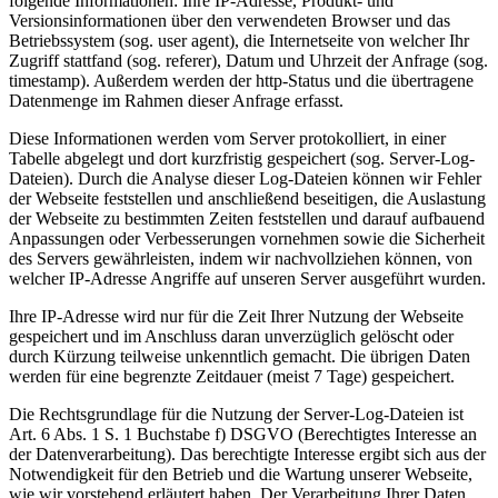
folgende Informationen: Ihre IP-Adresse, Produkt- und
Versionsinformationen über den verwendeten Browser und das
Betriebssystem (sog. user agent), die Internetseite von welcher Ihr
Zugriff stattfand (sog. referer), Datum und Uhrzeit der Anfrage (sog.
timestamp). Außerdem werden der http-Status und die übertragene
Datenmenge im Rahmen dieser Anfrage erfasst.
Diese Informationen werden vom Server protokolliert, in einer
Tabelle abgelegt und dort kurzfristig gespeichert (sog. Server-Log-
Dateien). Durch die Analyse dieser Log-Dateien können wir Fehler
der Webseite feststellen und anschließend beseitigen, die Auslastung
der Webseite zu bestimmten Zeiten feststellen und darauf aufbauend
Anpassungen oder Verbesserungen vornehmen sowie die Sicherheit
des Servers gewährleisten, indem wir nachvollziehen können, von
welcher IP-Adresse Angriffe auf unseren Server ausgeführt wurden.
Ihre IP-Adresse wird nur für die Zeit Ihrer Nutzung der Webseite
gespeichert und im Anschluss daran unverzüglich gelöscht oder
durch Kürzung teilweise unkenntlich gemacht. Die übrigen Daten
werden für eine begrenzte Zeitdauer (meist 7 Tage) gespeichert.
Die Rechtsgrundlage für die Nutzung der Server-Log-Dateien ist
Art. 6 Abs. 1 S. 1 Buchstabe f) DSGVO (Berechtigtes Interesse an
der Datenverarbeitung). Das berechtigte Interesse ergibt sich aus der
Notwendigkeit für den Betrieb und die Wartung unserer Webseite,
wie wir vorstehend erläutert haben. Der Verarbeitung Ihrer Daten