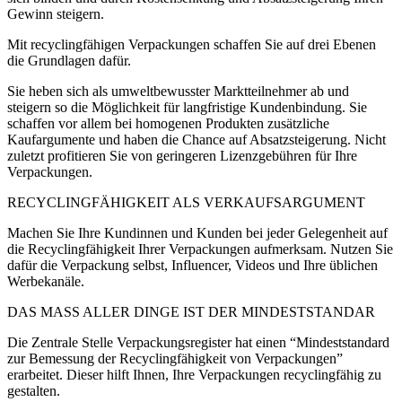
Gewinn steigern.
Mit recyclingfähigen Verpackungen schaffen Sie auf drei Ebenen
die Grundlagen dafür.
Sie heben sich als umweltbewusster Marktteilnehmer ab und
steigern so die Möglichkeit für langfristige Kundenbindung. Sie
schaffen vor allem bei homogenen Produkten zusätzliche
Kaufargumente und haben die Chance auf Absatzsteigerung. Nicht
zuletzt profitieren Sie von geringeren Lizenzgebühren für Ihre
Verpackungen.
RE­CYC­LING­FÄ­HIG­KEIT ALS VER­KAUFS­AR­GU­MENT
Machen Sie Ihre Kundinnen und Kunden bei jeder Gelegenheit auf
die Recyclingfähigkeit Ihrer Verpackungen aufmerksam.
Nutzen Sie
dafür die Verpackung selbst, Influencer, Videos und Ihre üblichen
Werbekanäle.
DAS MASS ALLER DINGE IST DER MINDESTSTANDAR
Die Zentrale Stelle Verpackungsregister hat einen “
Mindeststandard
zur Bemessung der Recyclingfähigkeit von Verpackungen
”
erarbeitet. Dieser h
ilft Ihnen, Ihre Verpackungen recyclingfähig zu
gestalten
.