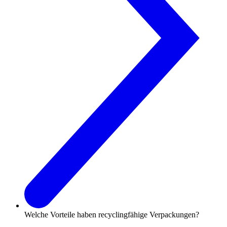
Welche Vorteile haben re­cyc­ling­fä­hi­ge Ver­pa­ckung­en?