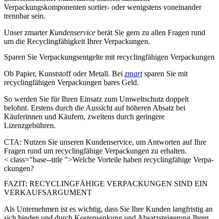
Verpackungskomponenten sortier- oder wenigstens voneinander
trennbar sein
.
Unser zmarter
Kundenservice
berät Sie gern zu allen Fragen rund
um die Recyclingfähigkeit Ihrer Verpackungen.
Sparen Sie Ver­pa­ckungs­ent­gel­te mit re­cyc­ling­fä­hi­gen Ver­pa­ckung­en
Ob Papier, Kunststoff oder Metall. Bei
zmart
sparen Sie mit
recyclingfähigen Verpackungen bares Geld.
So werden Sie für Ihren Einsatz zum Umweltschutz doppelt
belohnt. Erstens durch die Aussicht auf höheren Absatz bei
Käuferinnen und Käufern, zweitens durch geringere
Lizenzgebühren.
CTA: Nutzen Sie unseren Kundenservice, um Antworten auf Ihre
Fragen rund um recyclingfähige Verpackungen zu erhalten.
< class="base--title ">Welche Vorteile haben re­cyc­ling­fä­hi­ge Ver­pa­
ckung­en?
FAZIT: RE­CYC­LING­FÄ­HI­GE VER­PA­CKUNG­EN SIND EIN
VER­KAUFS­AR­GU­MENT
Als Unternehmen ist es wichtig, dass Sie Ihre Kunden langfristig an
sich binden und durch Kostensenkung und Absatzsteigerung Ihren