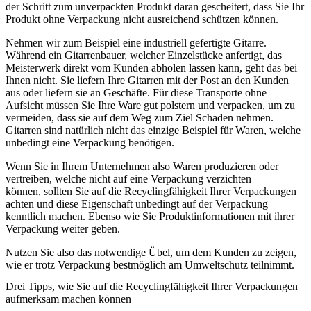
der Schritt zum unverpackten Produkt daran gescheitert, dass Sie Ihr
Produkt ohne Verpackung nicht ausreichend schützen können.
Nehmen wir zum Beispiel eine industriell gefertigte Gitarre.
Während ein Gitarrenbauer, welcher Einzelstücke anfertigt, das
Meisterwerk direkt vom Kunden abholen lassen kann, geht das bei
Ihnen nicht. Sie liefern Ihre Gitarren mit der Post an den Kunden
aus oder liefern sie an Geschäfte. Für diese Transporte ohne
Aufsicht müssen Sie Ihre Ware gut polstern und verpacken, um zu
vermeiden, dass sie auf dem Weg zum Ziel Schaden nehmen.
Gitarren sind natürlich nicht das einzige Beispiel für Waren, welche
unbedingt eine Verpackung benötigen.
Wenn Sie in Ihrem Unternehmen also Waren produzieren oder
vertreiben, welche nicht auf eine Verpackung verzichten
können,
sollten Sie auf die Recyclingfähigkeit Ihrer Verpackungen
achten und diese Eigenschaft unbedingt auf der Verpackung
kenntlich machen
. Ebenso wie Sie Produktinformationen mit ihrer
Verpackung weiter geben.
Nutzen Sie also das notwendige Übel, um dem Kunden zu zeigen,
wie er trotz Verpackung bestmöglich am Umweltschutz teilnimmt.
Drei Tipps, wie Sie auf die Re­cyc­ling­fä­hig­keit Ihrer Ver­pa­ckung­en
aufmerksam machen können