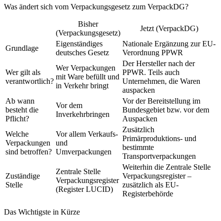
Was ändert sich vom Verpackungsgesetz zum VerpackDG?
Bisher
Jetzt (VerpackDG)
(Verpackungsgesetz)
Eigenständiges
Nationale Ergänzung zur EU-
Grundlage
deutsches Gesetz
Verordnung PPWR
Der Hersteller nach der
Wer Verpackungen
Wer gilt als
PPWR. Teils auch
mit Ware befüllt und
verantwortlich?
Unternehmen, die Waren
in Verkehr bringt
auspacken
Ab wann
Vor der Bereitstellung im
Vor dem
besteht die
Bundesgebiet bzw. vor dem
Inverkehrbringen
Pflicht?
Auspacken
Zusätzlich
Welche
Vor allem Verkaufs-
Primärproduktions- und
Verpackungen
und
bestimmte
sind betroffen?
Umverpackungen
Transportverpackungen
Weiterhin die Zentrale Stelle
Zentrale Stelle
Zuständige
Verpackungsregister –
Verpackungsregister
Stelle
zusätzlich als EU-
(Register LUCID)
Registerbehörde
Das Wichtigste in Kürze