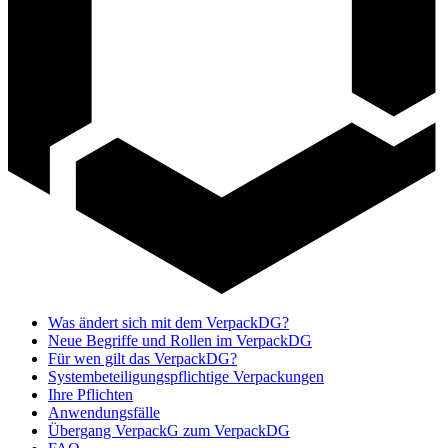
Was ändert sich mit dem VerpackDG?
Neue Begriffe und Rollen im VerpackDG
Für wen gilt das VerpackDG?
Systembeteiligungspflichtige Verpackungen
Ihre Pflichten
Anwendungsfälle
Übergang VerpackG zum VerpackDG