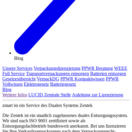
Blog
Unsere Services
Verpackungslizenzierung
PPWR Beratung
WEEE
Full Service
Transportverpackungen entsorgen
Batterien entsorgen
Gesetzesübersicht
VerpackDG
PPWR Kompaktwissen
PPWR
Vollwissen
Elektrogesetz
Batteriegesetz
Blog
Weitere Infos
LUCID Zentrale Stelle
Anleitung zur Lizenzierung
zmart ist ein Service des Dualen Systems Zentek
Die Zentek ist ein staatlich zugelassenes duales Entsorgungssystem.
Wir sind nach ISO 9001 zertifiziert sowie als
Entsorgungsfachbetrieb bundesweit anerkannt. Bei uns lizenzieren
Sie Ihre Verkaufsverpackungen nach dem Verpackungsrecht-