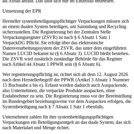
als Abfall anfällt. Das lässt sich nur im Einzelfall beurteilen.
Umsetzung der EPR
Hersteller systembeteiligungspflichtiger Verpackungen müssen sich
an einem dualen System beteiligen, um Sammlung und Recycling
sicherzustellen. Die Registrierung bei der Zentralen Stelle
Verpackungsregister (ZSVR) ist nach § 6 Absatz 1 Satz 1
VerpackDG Pflicht. Sie erfolgt über das elektronische
Datenverarbeitungssystem der ZSVR, das unter dem eingeführten
Namen LUCID bekannt ist (§ 6 Absatz 3). LUCID bleibt bestehen.
Die ZSVR wird zusätzlich zuständige Behörde für das Register
nach Artikel 44 Absatz 1 PPWR sein (§ 6 Absatz 6).
Wer registrierungspflichtig ist, richtet sich ab dem 12. August 2026
nach dem Herstellerbegriff der PPWR (Artikel 3 Absatz 1 Nummer
15 Buchstabe a bis e). Erfasst werden dadurch auch Auspackende,
also Unternehmen, die verpackte Produkte auspacken, ohne
Endabnehmer zu sein. Die Registrierung muss vor der Bereitstellung
im Bundesgebiet beziehungsweise vor dem Auspacken erfolgen, die
Systembeteiligung nach § 7 Absatz 1 Satz 1 ebenfalls.
Unternehmen zahlen für ihre systembeteiligungspflichtigen
Verpackungen ein Beteiligungsentgelt an das duale System, das sich
nach Materialart und Menge richtet.