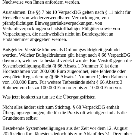
Nachweise von Ihnen anfordern werden.
Ausnahmen.
Die §§ 7 bis 10 VerpackDG gelten nach § 11 nicht für
Hersteller von wiederverwendbaren Verpackungen, von
pfandpflichtigen Einweggetränkeverpackungen, von
Verkaufsverpackungen schadstoffhaltiger Füllgüter sowie von
Verpackungen, die nachweislich nicht im Bundesgebiet an
Endabnehmer abgegeben werden.
Bußgelder.
Verstöße können als Ordnungswidrigkeit geahndet
werden. Welcher Bußgeldrahmen gilt, hängt nach § 66 VerpackDG
davon ab, welcher Tatbestand verletzt wurde. Ein Verstoß gegen die
Systembeteiligungspflicht (§ 66 Absatz 1 Nummer 3) ist dem
Höchstrahmen von 200.000 Euro zugeordnet, eine fehlende oder
verspätete Registrierung (§ 66 Absatz 1 Nummer 1) dem Rahmen
von 100.000 Euro. Für weitere Tatbestände sieht § 66 Absatz 3
Rahmen von bis zu 100.000 Euro oder bis zu 10.000 Euro vor.
Was jetzt konkret zu tun ist: die Übergangsfristen
Nicht alles ändert sich zum Stichtag. § 68 VerpackDG enthält
Übergangsregelungen, die für die Praxis oft wichtiger sind als die
Grundnorm selbst:
Bestehende Systembeteiligungen
aus der Zeit vor dem 12. August
2026 gelten fort, längstens jedoch bis zum Ablauf des 31. Dezember