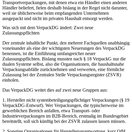
Transportverpackungen, mit denen etwa ein Händler einen anderen
Händler beliefert, fielen deshalb bislang in der Regel nicht darunter,
weil sie üblicherweise beim empfangenden Unternehmen
ausgepackt und nicht im privaten Haushalt entsorgt werden.
Was sich mit dem VerpackDG ändert: Zwei neue
Zulassungspflichten
Der zentrale inhaltliche Punkt, den mehrere Fachquellen unabhängig
voneinander als eine der wichtigsten Neuerungen des VerpackDG
benennen, ist die Einführung umfangreicher neuer
Zulassungspflichten. Bislang mussten nach § 18 VerpackG nur die
dualen Systeme selbst, also die Organisationen, die haushaltsnahe
Verpackungsabfälle zurücknehmen und verwerten, eine förmliche
Zulassung bei der Zentralen Stelle Verpackungsregister (ZSVR)
einholen.
Das VerpackDG weitet dies auf zwei neue Gruppen aus:
1. Hersteller nicht systembeteiligungspflichtiger Verpackungen (§ 19
VerpackDG-Entwurf).
Wer Verpackungen, die typischerweise im
gewerblichen Bereich anfallen, etwa Transport- oder
Industrieverpackungen im B2B-Bereich, erstmalig im Bundesgebiet
bereitstellt, soll sich künftig bei der ZSVR zulassen lassen müssen.
2. Sonstige Organisationen für Herstellerverantwortung, kurz OfH